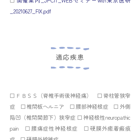
☐︎
開催案内_JPCIT_WEBセミナーwith東京医研
_20210627_FIX.pdf
適応疾患
☐︎ ＦＢＳＳ（脊椎手術後神経痛） ☐︎ 脊柱管狭窄
症 ☐︎ 椎間板ヘルニア ☐︎ 腰部神経根症 ☐︎ 外側
陥凹（椎間関節下）狭窄症 ☐︎ 神経根性neuropathic
pain ☐︎ 腰痛症性神経根症 ☐︎ 硬膜外癒着瘢痕
症 ☐︎ 硬膜外線維症