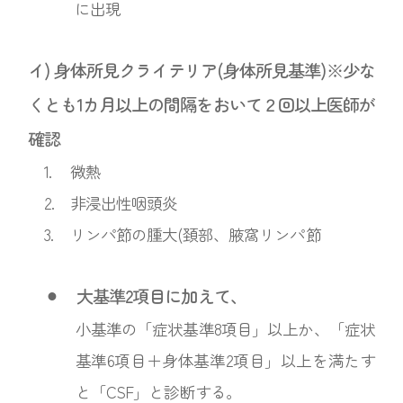
に出現
イ) 身体所見クライテリア(身体所見基準)※少な
くとも1カ月以上の間隔をおいて２回以上医師が
確認
1.
微熱
2.
非浸出性咽頭炎
3.
リンパ節の腫大(頚部、腋窩リンパ節
⚫︎
大基準2項目に加えて、
小基準の「症状基準8項目」以上か、「症状
基準6項目＋身体基準2項目」以上を満たす
と「CSF」と診断する。