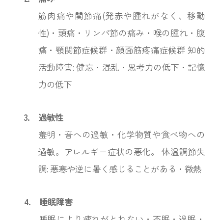
筋肉痛や関節痛(発赤や腫れがなく、移動
性)・頭痛・リンパ節の痛み・喉の腫れ・腹
痛・顎関節症候群・顔面筋疼痛症候群 知的
活動障害: 健忘・混乱・思考力の低下・記憶
力の低下
3.
過敏性
羞明・音への過敏・化学物質や食べ物への
過敏。アレルギー症状の悪化。 体温調節失
調: 悪寒や逆に暑く感じることがある・微熱
4.
睡眠障害
睡眠により疲れがとれない・不眠・過眠・