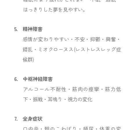
はっきりした夢を見やすい。
5.
精神障害
感情が変わりやすい・不安・抑鬱・興奮・
錯乱・ミオクローヌス(レストレスレッグ症
候群)
6.
中枢神経障害
アルコール不耐性・筋肉の痙攣・筋力低
下・振戦・耳鳴り・視力の変化
7.
全身症状
口内炎・朝のこわばり・頻尿・体重の変