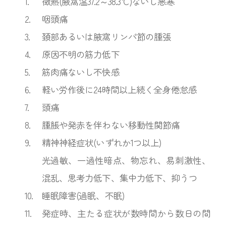
1.
徴熱(腋窩温37.2～38.3℃)ないし悪寒
2.
咽頭痛
3.
頚部あるいは腋窩リンパ節の腫張
4.
原因不明の筋力低下
5.
筋肉痛ないし不快感
6.
軽い労作後に24時間以上続く全身倦怠感
7.
頭痛
8.
腫脹や発赤を伴わない移動性関節痛
9.
精神神経症状(いずれか1つ以上)
光過敏、一過性暗点、物忘れ、易刺激性、
混乱、思考力低下、集中力低下、抑うつ
10.
睡眠障害(過眠、不眠)
11.
発症時、主たる症状が数時間から数日の間