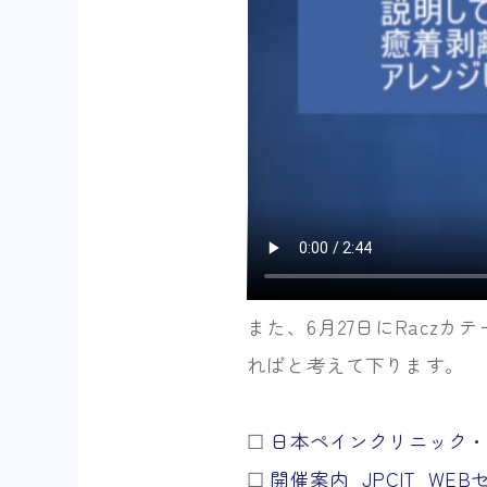
また、6月27日にRacz
ればと考えて下ります。
☐︎
日本ペインクリニック・イ
☐︎
開催案内_JPCIT_WEBセミ