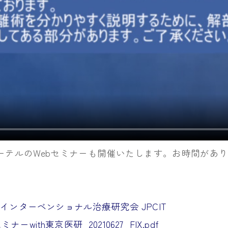
カテーテルのWebセミナーも開催いたします。お時間が
ンターベンショナル治療研究会 JPCIT
ナーwith東京医研_20210627_FIX.pdf