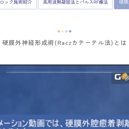
ロック施術紹介
高周波熱凝固法とパルスRF療法
硬膜
硬膜外神経形成術
(Raczカテーテル法)とは