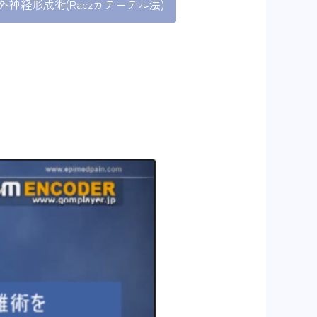
外神経形成術(Raczカテーテル法)