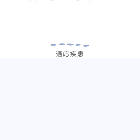
適応疾患
経痛） ☐︎ 脊柱管狭窄症 ☐︎ 椎間板ヘルニア ☐︎ 腰
neuropathic pain ☐︎ 腰痛症性神経根症 ☐︎ 